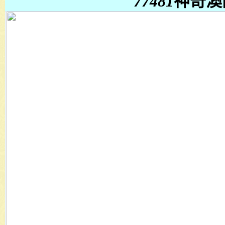
77481
神奇澳