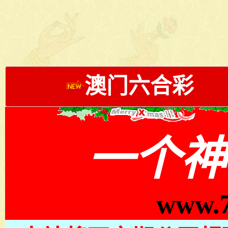
澳门六合彩
一个神
www.7