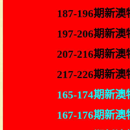
187-196期新
197-206期新
207-216期新
217-226期新
165-174期新
167-176期新