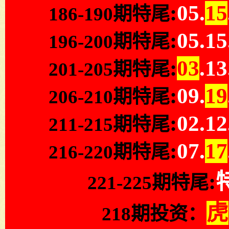
:
05.
15
186-190期特尾
:
05.15
196-200期特尾
:
03
.13
201-205期特尾
:
09.
19
206-210期特尾
:
02.12
211-215期特尾
:
07.
17
216-220期特尾
:
221-225期特尾
虎
218期投资：