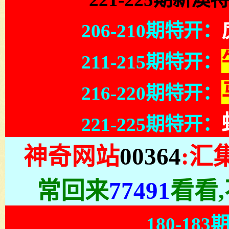
206-210期特开：
211-215期特开：
216-220期特开：
221-225期特开：
神奇网站
00364
:汇
常回来
77491
看看
180-18