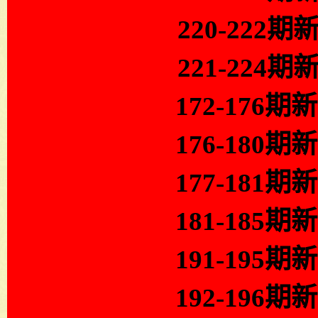
220-222
221-224
172-176
176-180
177-181
181-185
191-195
192-196