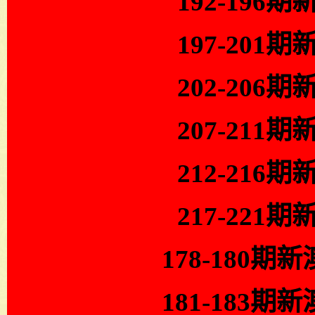
192-196
197-201
202-206
207-211
212-216
217-221
178-180期
181-183期