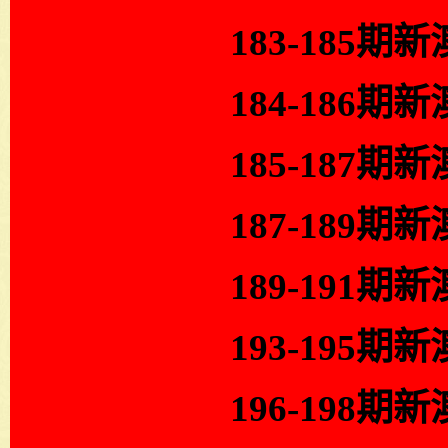
183-185期
184-186期
185-187期
187-189期
189-191期
193-195期
196-198期