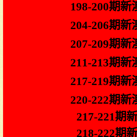
198-200期
204-206期
207-209期
211-213期
217-219期
220-222期
217-221
218-222